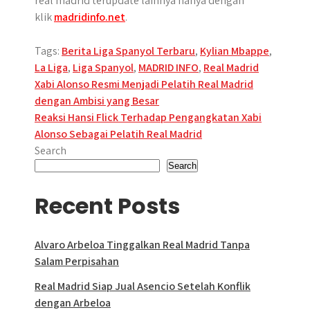
real madrid terupdate lainnya hanya dengan
klik
madridinfo.net
.
Tags:
Berita Liga Spanyol Terbaru
,
Kylian Mbappe
,
La Liga
,
Liga Spanyol
,
MADRID INFO
,
Real Madrid
Post
Xabi Alonso Resmi Menjadi Pelatih Real Madrid
dengan Ambisi yang Besar
navigation
Reaksi Hansi Flick Terhadap Pengangkatan Xabi
Alonso Sebagai Pelatih Real Madrid
Search
Search
Recent Posts
Alvaro Arbeloa Tinggalkan Real Madrid Tanpa
Salam Perpisahan
Real Madrid Siap Jual Asencio Setelah Konflik
dengan Arbeloa