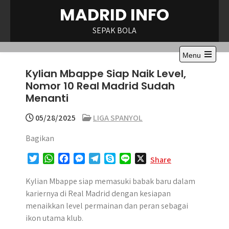
Skip
MADRID INFO
to
content
SEPAK BOLA
Menu
Open
Kylian Mbappe Siap Naik Level,
the
main
Nomor 10 Real Madrid Sudah
menu
Menanti
05/28/2025
LIGA SPANYOL
Bagikan
T
W
F
M
T
S
L
X
Share
w
h
a
e
e
k
i
i
a
c
s
l
y
n
Kylian Mbappe siap memasuki babak baru dalam
t
t
e
s
e
p
e
kariernya di Real Madrid dengan kesiapan
t
s
b
e
g
e
menaikkan level permainan dan peran sebagai
e
A
o
n
r
ikon utama klub.
r
p
o
g
a