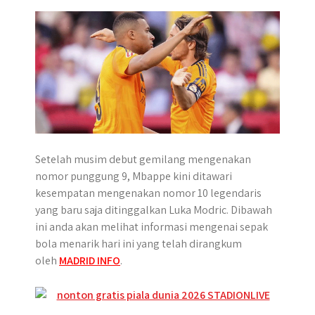
p
k
e
m
r
Setelah musim debut gemilang mengenakan
nomor punggung 9, Mbappe kini ditawari
kesempatan mengenakan nomor 10 legendaris
yang baru saja ditinggalkan Luka Modric. Dibawah
ini anda akan melihat informasi mengenai sepak
bola menarik hari ini yang telah dirangkum
oleh
MADRID INFO
.