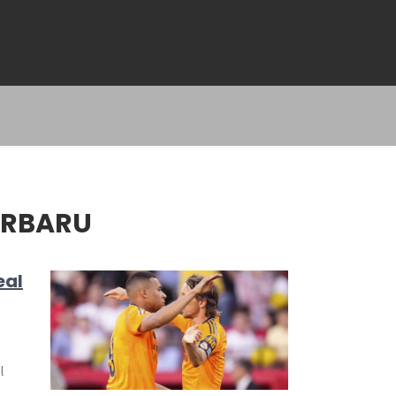
ERBARU
eal
l