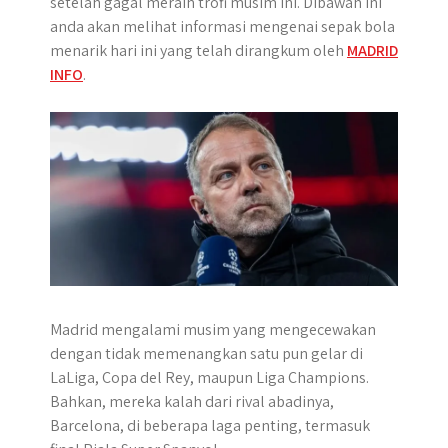
setelah gagal meraih trofi musim ini. Dibawah ini
p
k
e
m
anda akan melihat informasi mengenai sepak bola
r
menarik hari ini yang telah dirangkum oleh
MADRID
INFO
.
Madrid mengalami musim yang mengecewakan
dengan tidak memenangkan satu pun gelar di
LaLiga, Copa del Rey, maupun Liga Champions.
Bahkan, mereka kalah dari rival abadinya,
Barcelona, di beberapa laga penting, termasuk