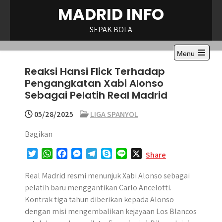
Skip
MADRID INFO
to
content
SEPAK BOLA
Menu
Open
Reaksi Hansi Flick Terhadap
the
main
Pengangkatan Xabi Alonso
menu
Sebagai Pelatih Real Madrid
05/28/2025
LIGA SPANYOL
Bagikan
T
W
F
M
T
S
L
X
Share
w
h
a
e
e
k
i
i
a
c
s
l
y
n
Real Madrid resmi menunjuk Xabi Alonso sebagai
t
t
e
s
e
p
e
pelatih baru menggantikan Carlo Ancelotti.
t
s
b
e
g
e
Kontrak tiga tahun diberikan kepada Alonso
e
A
o
n
r
dengan misi mengembalikan kejayaan Los Blancos
r
p
o
g
a