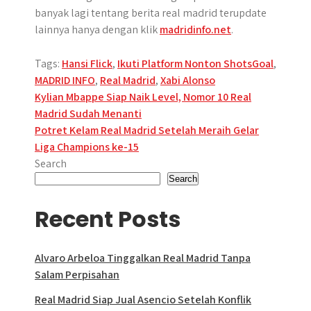
banyak lagi tentang berita real madrid terupdate
lainnya hanya dengan klik
madridinfo.net
.
Tags:
Hansi Flick
,
Ikuti Platform Nonton ShotsGoal
,
MADRID INFO
,
Real Madrid
,
Xabi Alonso
Post
Kylian Mbappe Siap Naik Level, Nomor 10 Real
Madrid Sudah Menanti
navigation
Potret Kelam Real Madrid Setelah Meraih Gelar
Liga Champions ke-15
Search
Search
Recent Posts
Alvaro Arbeloa Tinggalkan Real Madrid Tanpa
Salam Perpisahan
Real Madrid Siap Jual Asencio Setelah Konflik