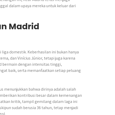
nggal dalam upaya mereka untuk keluar dari
an Madrid
liga domestik. Keberhasilan ini bukan hanya
ma, dan Vinícius Júnior, tetapi juga karena
d bermain dengan intensitas tinggi,
gat baik, serta memanfaatkan setiap peluang
rus menunjukkan bahwa dirinya adalah salah
 memberikan kontribusi besar dalam kemenangan
patkan kritik, tampil gemilang dalam laga ini
ipun sudah berusia 36 tahun, tetap menjadi
gol.