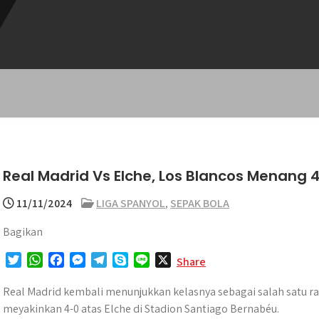
Real Madrid Vs Elche, Los Blancos Menang 
11/11/2024
LIGA SPANYOL
,
SEPAK BOLA
Bagikan
T
W
F
M
T
S
L
X
Share
w
h
a
e
e
k
i
i
a
c
s
l
y
n
Real Madrid kembali menunjukkan kelasnya sebagai salah satu 
t
t
e
s
e
p
e
meyakinkan 4-0 atas Elche di Stadion Santiago Bernabéu.