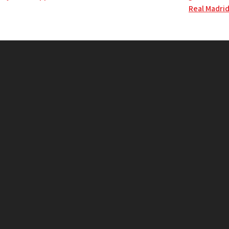
Real Madrid
navigation