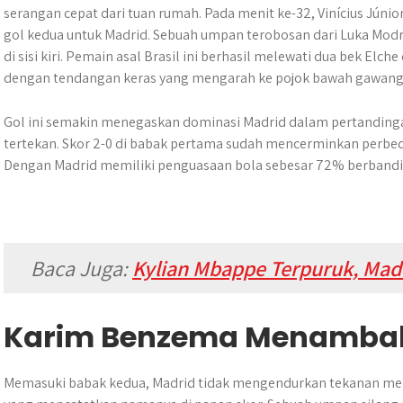
serangan cepat dari tuan rumah. Pada menit ke-32, Vinícius Jún
gol kedua untuk Madrid. Sebuah umpan terobosan dari Luka Modri
di sisi kiri. Pemain asal Brasil ini berhasil melewati dua bek El
dengan tendangan keras yang mengarah ke pojok bawah gawang
Gol ini semakin menegaskan dominasi Madrid dalam pertandinga
tertekan. Skor 2-0 di babak pertama sudah mencerminkan perbed
Dengan Madrid memiliki penguasaan bola sebesar 72% berbandi
Baca Juga:
Kylian Mbappe Terpuruk, Madr
Karim Benzema Menambah
Memasuki babak kedua, Madrid tidak mengendurkan tekanan mere