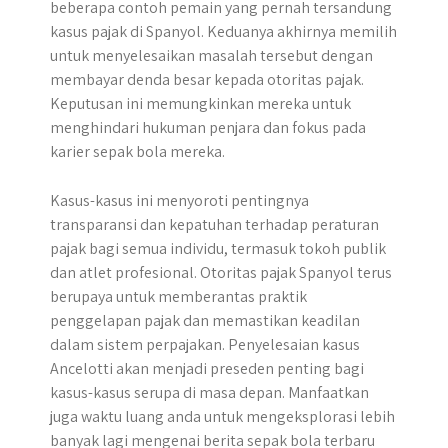
beberapa contoh pemain yang pernah tersandung
kasus pajak di Spanyol. Keduanya akhirnya memilih
untuk menyelesaikan masalah tersebut dengan
membayar denda besar kepada otoritas pajak.
Keputusan ini memungkinkan mereka untuk
menghindari hukuman penjara dan fokus pada
karier sepak bola mereka.
Kasus-kasus ini menyoroti pentingnya
transparansi dan kepatuhan terhadap peraturan
pajak bagi semua individu, termasuk tokoh publik
dan atlet profesional. Otoritas pajak Spanyol terus
berupaya untuk memberantas praktik
penggelapan pajak dan memastikan keadilan
dalam sistem perpajakan. Penyelesaian kasus
Ancelotti akan menjadi preseden penting bagi
kasus-kasus serupa di masa depan. Manfaatkan
juga waktu luang anda untuk mengeksplorasi lebih
banyak lagi mengenai berita sepak bola terbaru