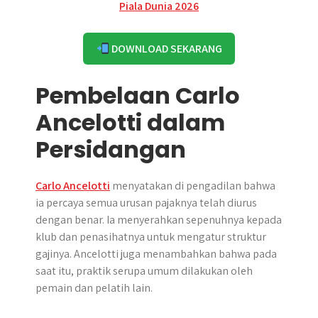
DOWNLOAD SEKARANG
Pembelaan Carlo
Ancelotti dalam
Persidangan
Carlo Ancelotti
menyatakan di pengadilan bahwa
ia percaya semua urusan pajaknya telah diurus
dengan benar. Ia menyerahkan sepenuhnya kepada
klub dan penasihatnya untuk mengatur struktur
gajinya. Ancelotti juga menambahkan bahwa pada
saat itu, praktik serupa umum dilakukan oleh
pemain dan pelatih lain.