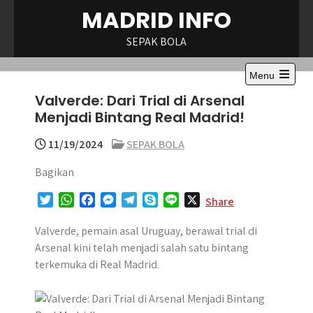
Skip
MADRID INFO
to
content
SEPAK BOLA
Menu
Open
Valverde: Dari Trial di Arsenal
the
main
Menjadi Bintang Real Madrid!
menu
11/19/2024
SEPAK BOLA
Bagikan
T
W
F
M
T
S
L
X
Share
w
h
a
e
e
k
i
i
a
c
s
l
y
n
Valverde, pemain asal Uruguay, berawal trial di
t
t
e
s
e
p
e
Arsenal kini telah menjadi salah satu bintang
t
s
b
e
g
e
terkemuka di Real Madrid.
e
A
o
n
r
r
p
o
g
a
p
k
e
m