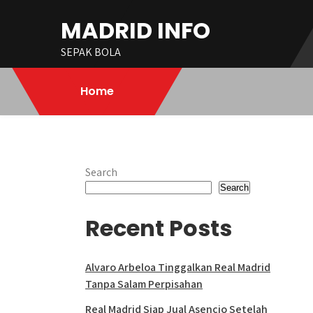
Skip
MADRID INFO
to
content
SEPAK BOLA
Home
Search
Search
Recent Posts
Alvaro Arbeloa Tinggalkan Real Madrid
Tanpa Salam Perpisahan
Real Madrid Siap Jual Asencio Setelah