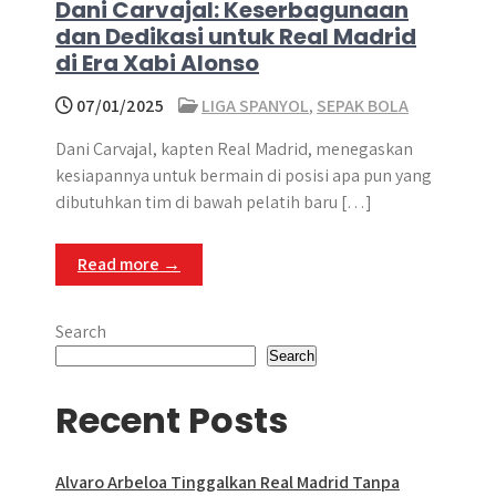
Dani Carvajal: Keserbagunaan
dan Dedikasi untuk Real Madrid
di Era Xabi Alonso
07/01/2025
LIGA SPANYOL
,
SEPAK BOLA
Dani Carvajal, kapten Real Madrid, menegaskan
kesiapannya untuk bermain di posisi apa pun yang
dibutuhkan tim di bawah pelatih baru […]
Read more →
Search
Search
Recent Posts
Alvaro Arbeloa Tinggalkan Real Madrid Tanpa