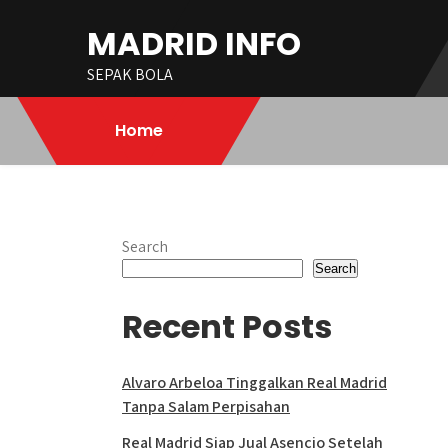
Skip
MADRID INFO
to
content
SEPAK BOLA
Home
Search
Search
Recent Posts
Alvaro Arbeloa Tinggalkan Real Madrid
Tanpa Salam Perpisahan
Real Madrid Siap Jual Asencio Setelah