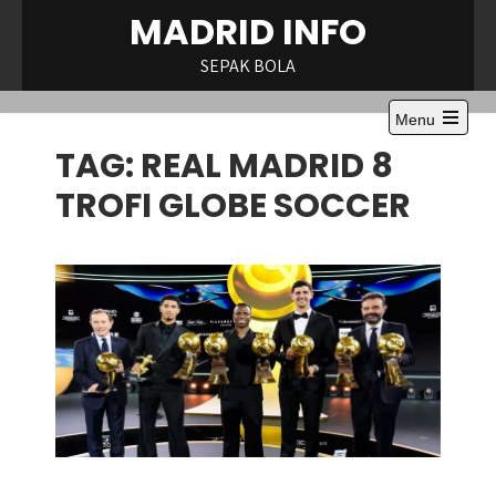
Skip
MADRID INFO
to
content
SEPAK BOLA
Menu
Open
TAG:
REAL MADRID 8
the
main
menu
TROFI GLOBE SOCCER