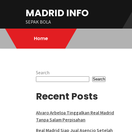
Skip
MADRID INFO
to
content
SEPAK BOLA
Home
Search
Search
Recent Posts
Alvaro Arbeloa Tinggalkan Real Madrid
Tanpa Salam Perpisahan
Real Madrid Siap Jual Asencio Setelah