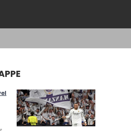
APPE
vel
ng