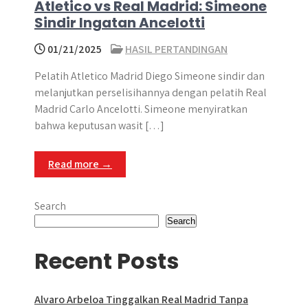
Atletico vs Real Madrid: Simeone
Sindir Ingatan Ancelotti
01/21/2025
HASIL PERTANDINGAN
Pelatih Atletico Madrid Diego Simeone sindir dan
melanjutkan perselisihannya dengan pelatih Real
Madrid Carlo Ancelotti. Simeone menyiratkan
bahwa keputusan wasit […]
Read more →
Search
Search
Recent Posts
Alvaro Arbeloa Tinggalkan Real Madrid Tanpa