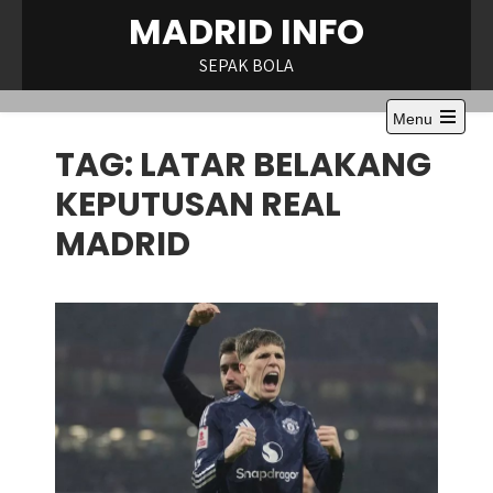
Skip
MADRID INFO
to
content
SEPAK BOLA
Menu
Open
TAG:
LATAR BELAKANG
the
main
menu
KEPUTUSAN REAL
MADRID