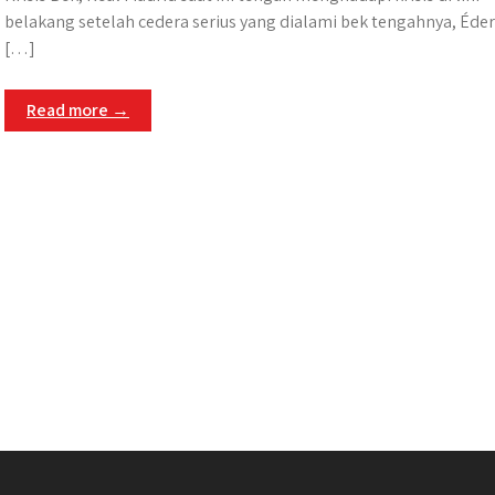
belakang setelah cedera serius yang dialami bek tengahnya, Éder
[…]
Read more →