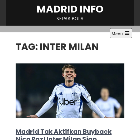
Skip
MADRID INFO
to
content
SEPAK BOLA
Menu
Open
TAG:
INTER MILAN
the
main
menu
Madrid Tak Aktifkan Buyback
Nico Paz! Inter Milan Siap