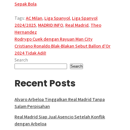
Sepak Bola
.
Tags:
AC Milan
,
Liga Spanyol
,
Liga Spanyol
2024/2025
,
MADRID INFO
,
Real Madrid
,
Theo
Hernandez
Post
Rodrygo Cuek dengan Rayuan Man City
Cristiano Ronaldo Blak-Blakan Sebut Ballon d’Or
navigation
2024 Tidak Adil!
Search
Search
Recent Posts
Alvaro Arbeloa Tinggalkan Real Madrid Tanpa
Salam Perpisahan
Real Madrid Siap Jual Asencio Setelah Konflik
dengan Arbeloa