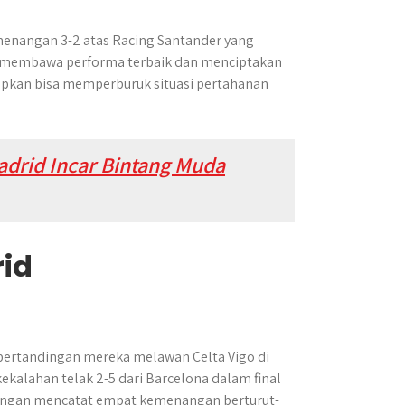
menangan 3-2 atas Racing Santander yang
t membawa performa terbaik dan menciptakan
arapkan bisa memperburuk situasi pertahanan
adrid Incar Bintang Muda
rid
pertandingan mereka melawan Celta Vigo di
ekalahan telak 2-5 dari Barcelona dalam final
dengan mencatat empat kemenangan berturut-