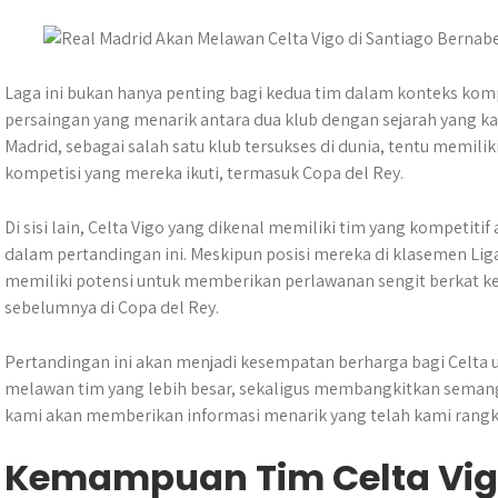
t
s
b
e
g
e
e
A
o
n
r
r
p
o
g
a
p
k
e
m
Laga ini bukan hanya penting bagi kedua tim dalam konteks komp
r
persaingan yang menarik antara dua klub dengan sejarah yang ka
Madrid, sebagai salah satu klub tersukses di dunia, tentu memiliki
kompetisi yang mereka ikuti, termasuk Copa del Rey.
Di sisi lain, Celta Vigo yang dikenal memiliki tim yang kompetit
dalam pertandingan ini. Meskipun posisi mereka di klasemen Lig
memiliki potensi untuk memberikan perlawanan sengit berkat k
sebelumnya di Copa del Rey.
Pertandingan ini akan menjadi kesempatan berharga bagi Cel
melawan tim yang lebih besar, sekaligus membangkitkan semanga
kami akan memberikan informasi menarik yang telah kami rang
Kemampuan Tim Celta Vi