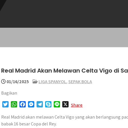
Real Madrid Akan Melawan Celta Vigo di S
01/16/2025
LIGA SPANYOL
,
SEPAK BOLA
Bagikan
T
W
F
M
T
S
L
X
Share
w
h
a
e
e
k
i
i
a
c
s
l
y
n
Real Madrid akan melawan Celta Vigo yang akan berlangsung pad
t
t
e
s
e
p
e
babak 16 besar Copa del Rey. ​