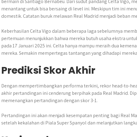
bermain di Santiago Bernabeu. Dari sudut pandang Celta Vigo, m
menantang untuk bisa bersaing di level ini. Meskipun tim ini me
domestik. Catatan buruk melawan Real Madrid menjadi beban men
Keberhasilan Celta Vigo dalam beberapa laga sebelumnya member
pertemuan menunjukkan bahwa mereka butuh usaha ekstra untuk 
pada 17 Januari 2025 ini. Celta hanya mampu meraih dua kemena
mereka. Semakin mempertegas tantangan yang dihadapi mereka d
Prediksi Skor Akhir
Dengan mempertimbangkan performa terkini, rekor head-to-head,
akhir pertandingan ini cenderung berpihak pada Real Madrid. Di
memenangkan pertandingan dengan skor 3-1.
Pertandingan ini akan menjadi kesempatan penting bagi Real 
setelah kekalahan di Piala Super Spanyol dan melanjutkan langka