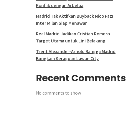
Konflik dengan Arbeloa
Madrid Tak Aktifkan Buyback Nico Paz!
Inter Milan Siap Menawar
Real Madrid Jadikan Cristian Romero
Target Utama untuk Lini Belakang
Trent Alexander-Arnold Bangga Madrid
Bungkam Keraguan Lawan City
Recent Comments
No comments to show.