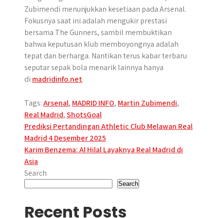
Zubimendi menunjukkan kesetiaan pada Arsenal.
Fokusnya saat ini adalah mengukir prestasi
bersama The Gunners, sambil membuktikan
bahwa keputusan klub memboyongnya adalah
tepat dan berharga. Nantikan terus kabar terbaru
seputar sepak bola menarik lainnya hanya
di
madridinfo.net
.
Tags:
Arsenal
,
MADRID INFO
,
Martin Zubimendi
,
Real Madrid
,
ShotsGoal
Post
Prediksi Pertandingan Athletic Club Melawan Real
Madrid 4 Desember 2025
navigation
Karim Benzema: Al Hilal Layaknya Real Madrid di
Asia
Search
Search
Recent Posts