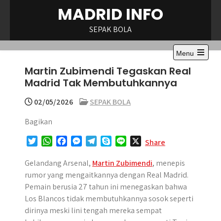
Skip
MADRID INFO
to
content
SEPAK BOLA
Menu
Open
Martin Zubimendi Tegaskan Real
the
main
Madrid Tak Membutuhkannya
menu
02/05/2026
SEPAK BOLA
Bagikan
T
W
F
M
T
S
L
X
Share
w
h
a
e
e
k
i
i
a
c
s
l
y
n
Gelandang Arsenal,
Martin Zubimendi
, menepis
t
t
e
s
e
p
e
rumor yang mengaitkannya dengan Real Madrid.
t
s
b
e
g
e
Pemain berusia 27 tahun ini menegaskan bahwa
e
A
o
n
r
Los Blancos tidak membutuhkannya sosok seperti
r
p
o
g
a
dirinya meski lini tengah mereka sempat
p
k
e
m