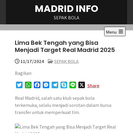
Skip
MADRID INFO
to
content
SEPAK BOLA
Menu
Open
Lima Bek Tengah yang Bisa
the
main
Menjadi Target Real Madrid 2025
menu
11/17/2024
SEPAK BOLA
Bagikan
T
W
F
M
T
S
L
X
Share
w
h
a
e
e
k
i
i
a
c
s
l
y
n
Real Madrid, salah satu klub sepak bola
t
t
e
s
e
p
e
terkemuka, selalu menjadi sorotan dalam bursa
t
s
b
e
g
e
transfer untuk memperkuat tim.
e
A
o
n
r
r
p
o
g
a
p
k
e
m