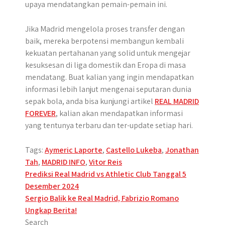
upaya mendatangkan pemain-pemain ini.
Jika Madrid mengelola proses transfer dengan
baik, mereka berpotensi membangun kembali
kekuatan pertahanan yang solid untuk mengejar
kesuksesan di liga domestik dan Eropa di masa
mendatang. Buat kalian yang ingin mendapatkan
informasi lebih lanjut mengenai seputaran dunia
sepak bola, anda bisa kunjungi artikel
REAL MADRID
FOREVER
, kalian akan mendapatkan informasi
yang tentunya terbaru dan ter-update setiap hari.
Tags:
Aymeric Laporte
,
Castello Lukeba
,
Jonathan
Tah
,
MADRID INFO
,
Vitor Reis
Post
Prediksi Real Madrid vs Athletic Club Tanggal 5
Desember 2024
navigation
Sergio Balik ke Real Madrid, Fabrizio Romano
Ungkap Berita!
Search