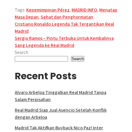
Tags:
Kepemimpinan Pérez
,
MADRID INFO
,
Menatap
Masa Depan
,
Sehat dan Penghormatan
Post
Cristiano Ronaldo Legenda Tak Tergantikan Real
Madrid
navigation
Sergio Ramos – Pintu Terbuka Untuk Kembalinya
Sang Legenda ke Real Madrid
Search
Search
Recent Posts
Alvaro Arbeloa Tinggalkan Real Madrid Tanpa
Salam Perpisahan
Real Madrid Siap Jual Asencio Setelah Konflik
dengan Arbeloa
Madrid Tak Aktifkan Buyback Nico Paz! Inter