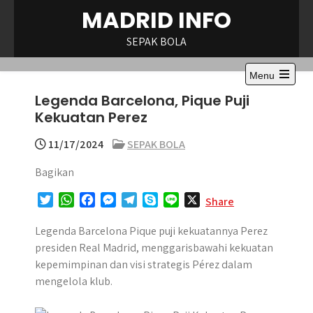
Skip
MADRID INFO
to
content
SEPAK BOLA
Menu
Open
Legenda Barcelona, Pique Puji
the
main
Kekuatan Perez
menu
11/17/2024
SEPAK BOLA
Bagikan
T
W
F
M
T
S
L
X
Share
w
h
a
e
e
k
i
i
a
c
s
l
y
n
Legenda Barcelona Pique puji kekuatannya Perez
t
t
e
s
e
p
e
presiden Real Madrid, menggarisbawahi kekuatan
t
s
b
e
g
e
kepemimpinan dan visi strategis Pérez dalam
e
A
o
n
r
mengelola klub.​
r
p
o
g
a
p
k
e
m